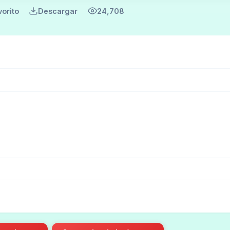
vorito
Descargar
24,708