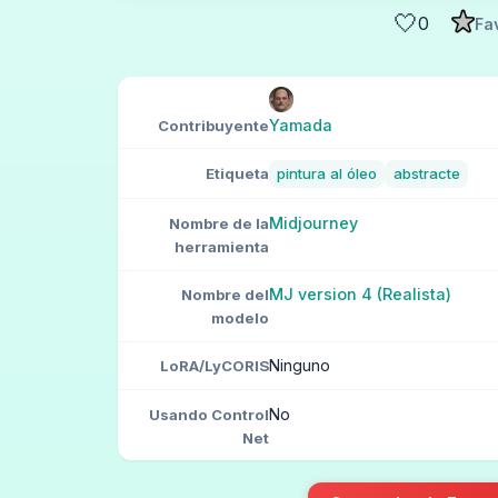
🤍
0
Fa
Yamada
Contribuyente
Etiqueta
pintura al óleo
abstracte
Midjourney
Nombre de la
herramienta
MJ version 4 (Realista)
Nombre del
modelo
Ninguno
LoRA/LyCORIS
No
Usando Control
Net