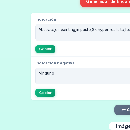
Generador de Encan
Indicación
Copiar
Indicación negativa
Copiar
← A
Imáge