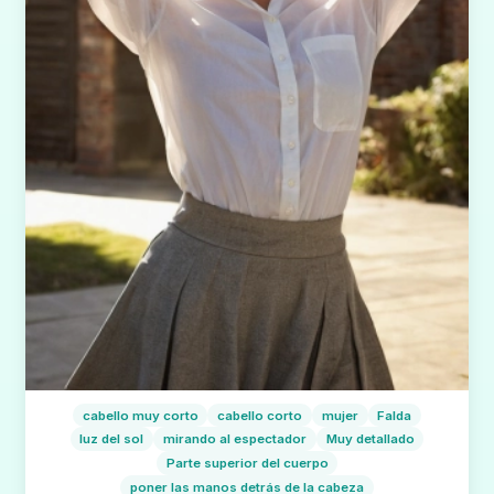
cabello muy corto
cabello corto
mujer
Falda
luz del sol
mirando al espectador
Muy detallado
Parte superior del cuerpo
poner las manos detrás de la cabeza