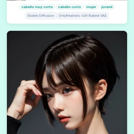
cabello muy corto
cabello corto
mujer
juvenil
Stable Diffusion
OnlyRealistic v29 Baked VAE