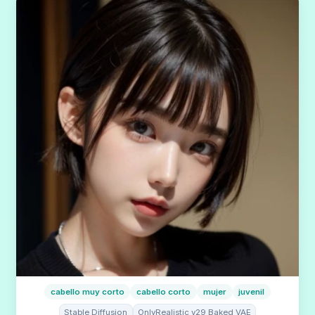
cabello muy corto
cabello corto
mujer
juvenil
Stable Diffusion
OnlyRealistic v29 Baked VAE