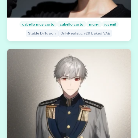
cabello muy corto
cabello corto
mujer
juvenil
Stable Diffusion
OnlyRealistic v29 Baked VAE