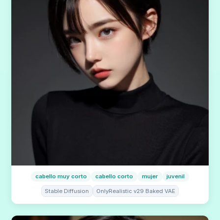
cabello muy corto
cabello corto
mujer
juvenil
Stable Diffusion
OnlyRealistic v29 Baked VAE