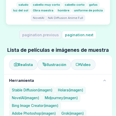
saludo
cabello muy corto
cabello corto
gafas
luz del sol
Obra maestra
hombre
uniforme de policía
NovelAI
NAI Diffusion Anime Full
pagination.previous
pagination.next
Lista de películas e imágenes de muestra
Realista
Ilustración
Video
Herramienta
Stable Diffusion(imagen)
Holara(imagen)
NovelAI(imagen)
Midjourney(imagen)
Bing Image Creator(imagen)
Adobe Photoshop(imagen)
Grok(imagen)