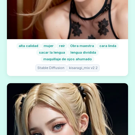
alta calidad
mujer
reír
Obra maestra
cara linda
sacar la lengua
lengua dividida
maquillaje de ojos ahumado
Stable Diffusion
kisaragi_mix v2.2