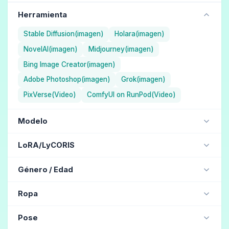
Herramienta
Stable Diffusion(imagen)
Holara(imagen)
NovelAI(imagen)
Midjourney(imagen)
Bing Image Creator(imagen)
Adobe Photoshop(imagen)
Grok(imagen)
PixVerse(Video)
ComfyUI on RunPod(Video)
Modelo
NAI Diffusion Anime Full (Ilustración) / NovelAI
LoRA/LyCORIS
Aika (Ilustración) / Holara
jdllora
Género / Edad
ChilloutMix (Realista) / Stable Diffusion
MJ version 5.1 (Realista) / Midjourney
mujer hermosa
(158)
chica hermosa
(130)
Ropa
MJ version 4 (Realista) / Midjourney
mujer
(122)
hombre
(20)
uniforme escolar
(43)
vestido
(39)
traje
(37)
Henmix_Real v4.0 (Realista) / Stable Diffusion
Pose
hombre de mediana edad
(19)
guapo
(16)
traje de sirvienta
(32)
Falda
(19)