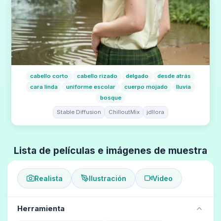
cabello corto
cabello rizado
delgado
desde atrás
cara linda
uniforme escolar
cuerpo mojado
lluvia
bosque
Stable Diffusion
ChilloutMix
jdllora
Lista de películas e imágenes de muestra
Realista
Ilustración
Video
Herramienta