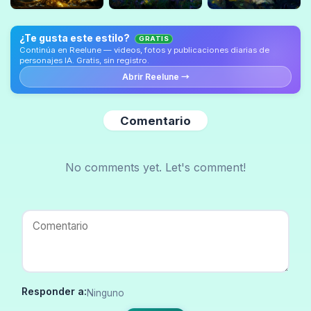
¿Te gusta este estilo?
GRATIS
Continúa en Reelune — videos, fotos y publicaciones diarias de
personajes IA. Gratis, sin registro.
Abrir Reelune →
Comentario
No comments yet. Let's comment!
Responder a:
Ninguno