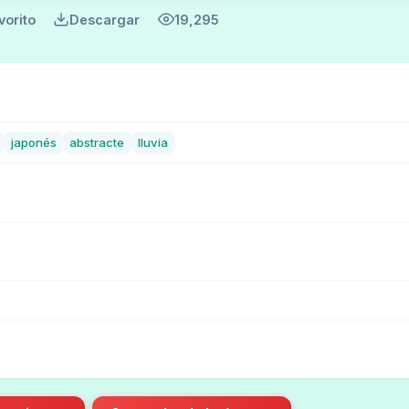
vorito
Descargar
19,295
japonés
abstracte
lluvia