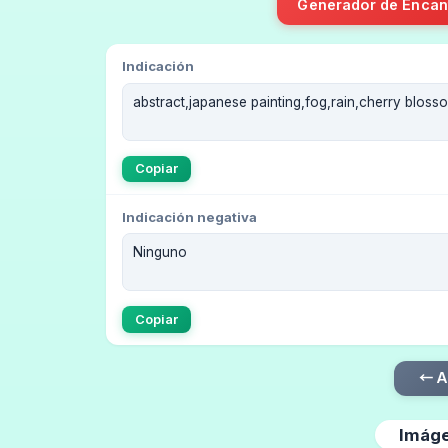
Generador de Encan
Indicación
Copiar
Indicación negativa
Copiar
← A
Imáge