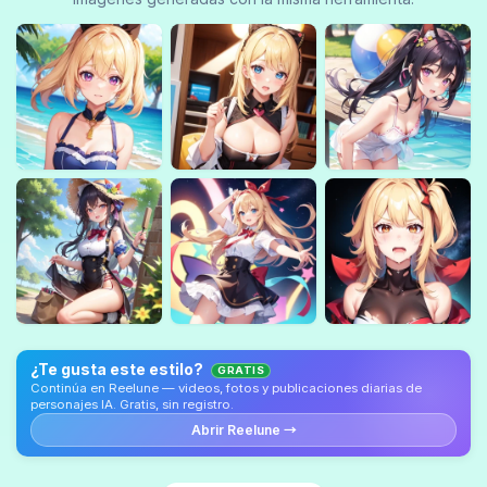
¿Te gusta este estilo?
GRATIS
Continúa en Reelune — videos, fotos y publicaciones diarias de
personajes IA. Gratis, sin registro.
Abrir Reelune →