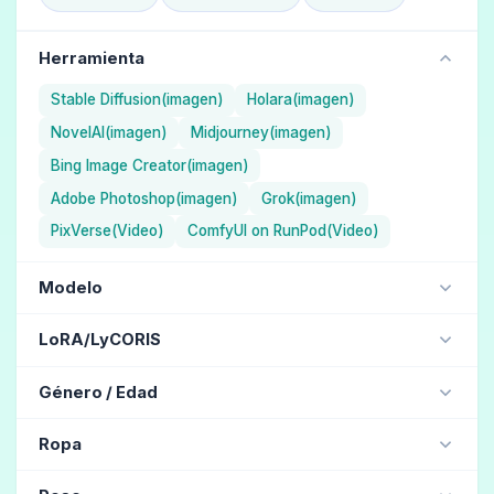
Herramienta
Stable Diffusion(imagen)
Holara(imagen)
NovelAI(imagen)
Midjourney(imagen)
Bing Image Creator(imagen)
Adobe Photoshop(imagen)
Grok(imagen)
PixVerse(Video)
ComfyUI on RunPod(Video)
Modelo
NAI Diffusion Anime Full (Ilustración) / NovelAI
LoRA/LyCORIS
Aika (Ilustración) / Holara
jdllora
Género / Edad
ChilloutMix (Realista) / Stable Diffusion
MJ version 5.1 (Realista) / Midjourney
mujer hermosa
(158)
chica hermosa
(130)
Ropa
MJ version 4 (Realista) / Midjourney
mujer
(122)
hombre
(20)
uniforme escolar
(43)
vestido
(39)
traje
(37)
Henmix_Real v4.0 (Realista) / Stable Diffusion