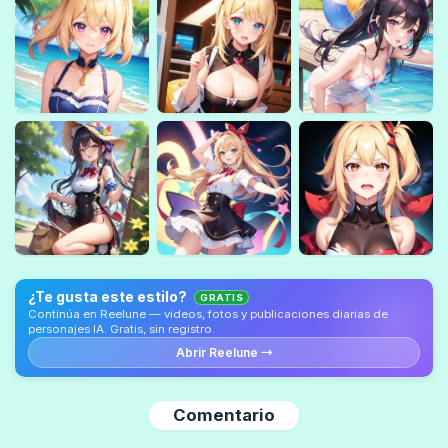
¿Te gusta este estilo?
GRATIS
Continúa en Reelune — videos, fotos y publicaciones diarias de
personajes IA. Gratis, sin registro.
Abrir Reelune →
Comentario