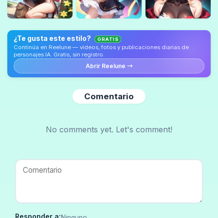
¿Te gusta este estilo?
GRATIS
Continúa en Reelune — videos, fotos y publicaciones diarias de
personajes IA. Gratis, sin registro.
Abrir Reelune →
Comentario
No comments yet. Let's comment!
Responder a:
Ninguno