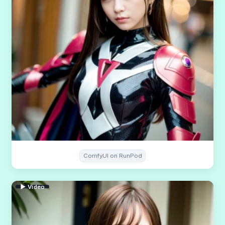
ComfyUI on RunPod
▶ Video