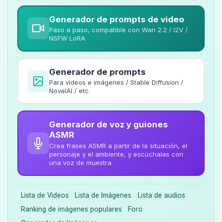
Generador de prompts de video
Paso a paso, compatible con Wan 2.2 / I2V /
NSFW LoRA
Generador de prompts
Para videos e imágenes / Stable Diffusion /
NovelAI / etc.
Generador de voz y guiones
ASMR
Crea frases ASMR a partir de la situación, el
personaje y el ambiente, y escúchalas con
una voz de muestra
Lista de Videos
Lista de Imágenes
Lista de audios
Ranking de imágenes populares
Foro