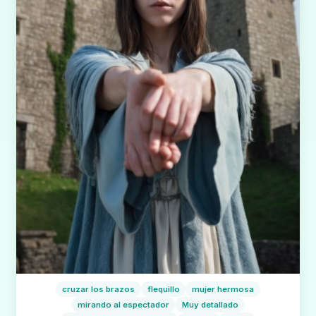
cruzar los brazos
flequillo
mujer hermosa
mirando al espectador
Muy detallado