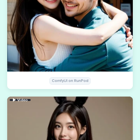
ComfyUI on RunPod
▶ Video