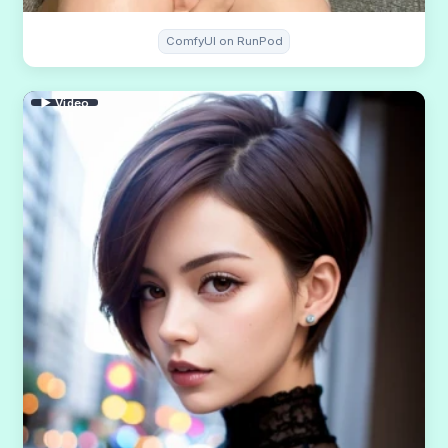
ComfyUI on RunPod
▶ Video