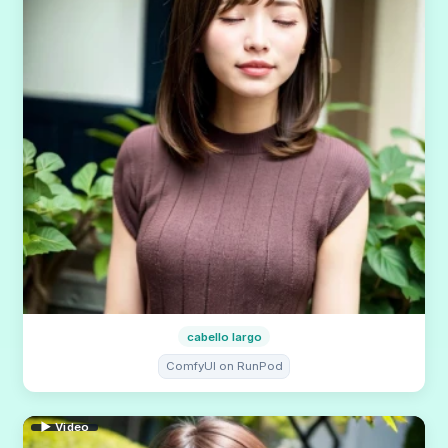
cabello largo
ComfyUI on RunPod
▶ Video