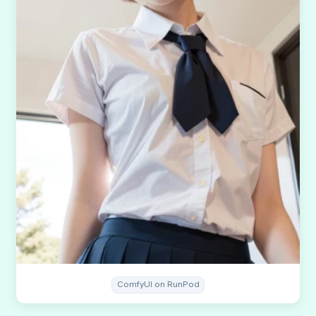
ComfyUI on RunPod