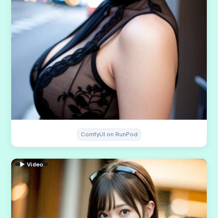
ComfyUI on RunPod
▶ Video