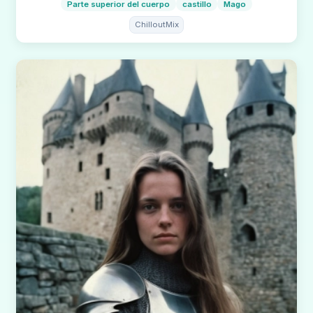
Parte superior del cuerpo
castillo
Mago
ChilloutMix