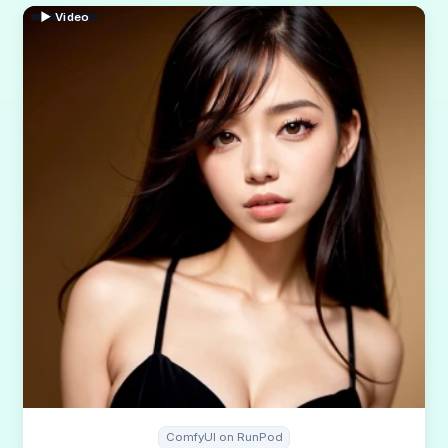
▶ Video
ComfyUI on RunPod