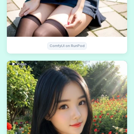
ComfyUI on RunPod
▶ Video