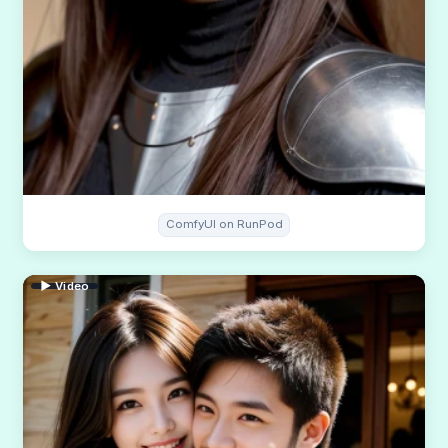
ComfyUI on RunPod
▶ Video