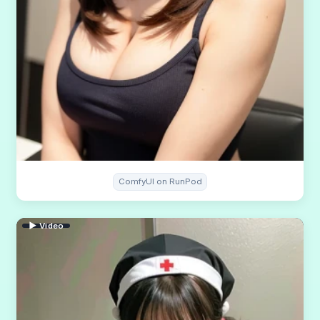
ComfyUI on RunPod
▶ Video