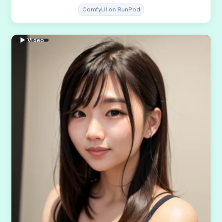
ComfyUI on RunPod
▶ Video