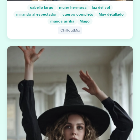
cabello largo
mujer hermosa
luz del sol
mirando al espectador
cuerpo completo
Muy detallado
manos arriba
Mago
ChilloutMix