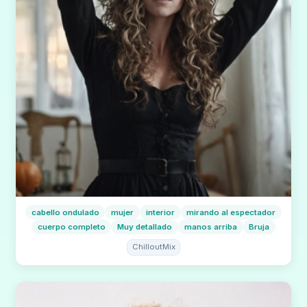
cabello ondulado
mujer
interior
mirando al espectador
cuerpo completo
Muy detallado
manos arriba
Bruja
ChilloutMix