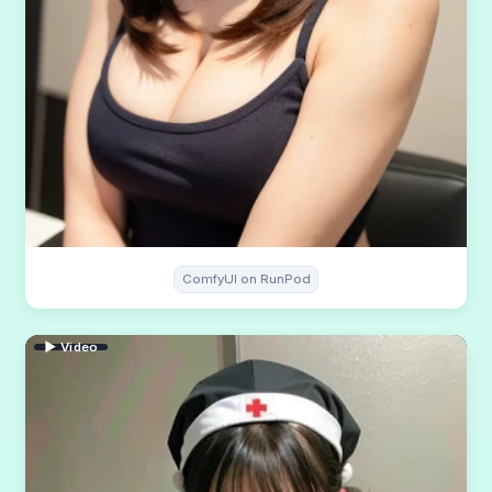
ComfyUI on RunPod
▶ Video