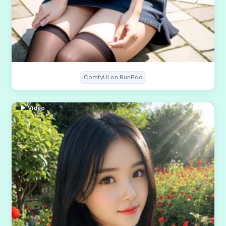
ComfyUI on RunPod
▶ Video