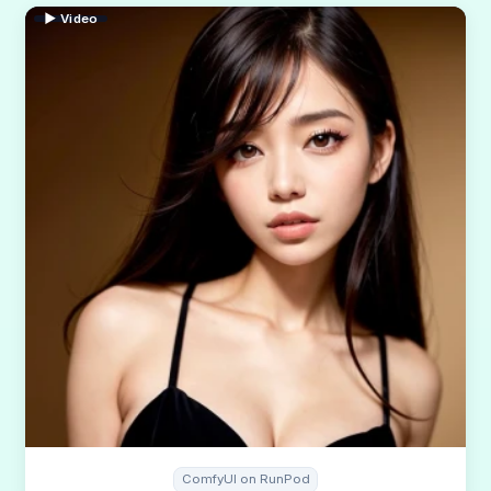
▶ Video
ComfyUI on RunPod