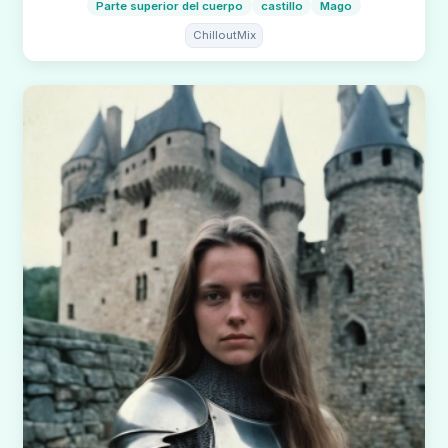
Parte superior del cuerpo
castillo
Mago
ChilloutMix