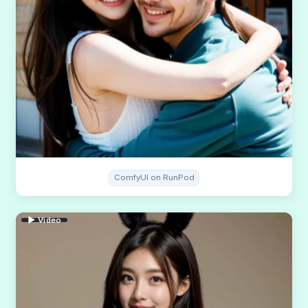
ComfyUI on RunPod
▶ Video