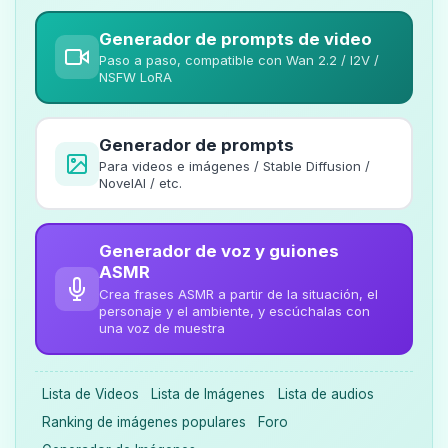
Generador de prompts de video
Paso a paso, compatible con Wan 2.2 / I2V /
NSFW LoRA
Generador de prompts
Para videos e imágenes / Stable Diffusion /
NovelAI / etc.
Generador de voz y guiones
ASMR
Crea frases ASMR a partir de la situación, el
personaje y el ambiente, y escúchalas con
una voz de muestra
Lista de Videos
Lista de Imágenes
Lista de audios
Ranking de imágenes populares
Foro