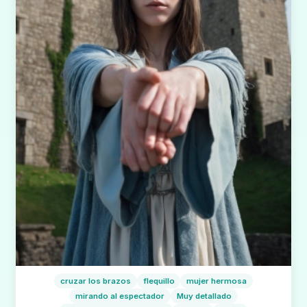
cruzar los brazos
flequillo
mujer hermosa
mirando al espectador
Muy detallado