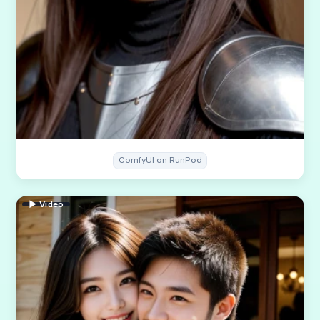
ComfyUI on RunPod
▶ Video