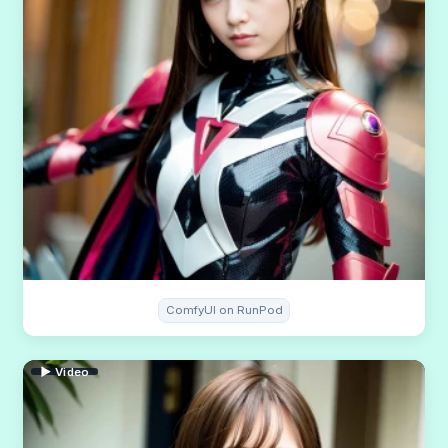
ComfyUI on RunPod
▶ Video