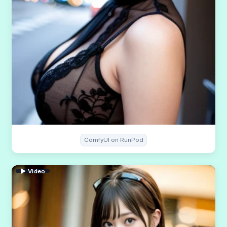
ComfyUI on RunPod
▶ Video