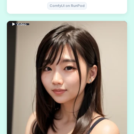
ComfyUI on RunPod
▶ Video